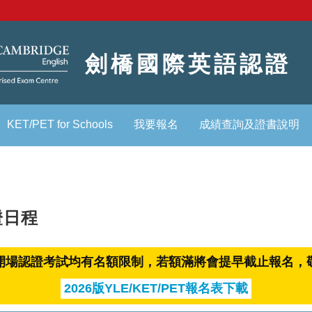
劍橋國際英語認證
KET/PET for Schools
我要報名
成績查詢及證書說明
證日程
開場認證考試均有名額限制，若額滿將會提早截止報名，
2026版YLE/KET/PET報名表下載