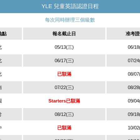
YLE 兒童英語認證日程
每次同時辦理三個級數
地點
報名截止日
准考證
北
05/13(三)
06/18
北
06/17(三)
07/24
北
已額滿
08/07
南
07/22(三)
08/28
園
Starters已額滿
09/04
竹
08/12(三)
09/18
中
已額滿
10/02