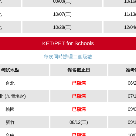
北
09/09(三)
10/16
北
10/07(三)
11/13
北
10/28(三)
12/04
KET/PET for Schools
每次同時辦理二個級數
考試地點
報名截止日
准考
台北
已額滿
06/
北 (加開場次)
已額滿
07/
桃園
已額滿
09/
新竹
08/12(三)
09/
台中
已額滿
10/