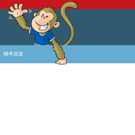
輔考資源
。