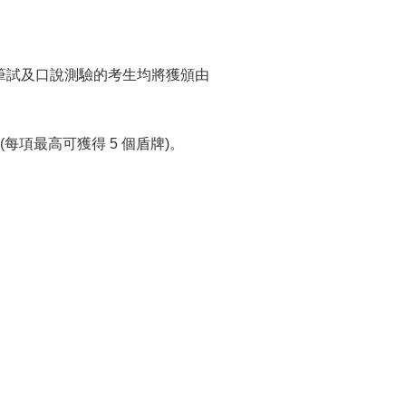
成筆試及口說測驗的考生均將獲頒由
項最高可獲得 5 個盾牌)。