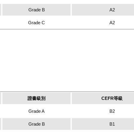
Grade B
A2
Grade C
A2
s
證書級別
CEFR等級
Grade A
B2
Grade B
B1