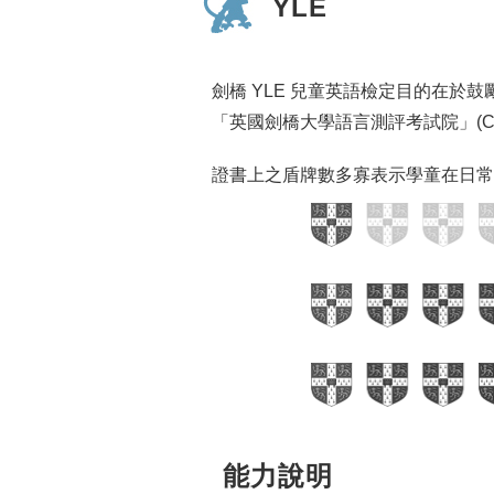
YLE
劍橋 YLE 兒童英語檢定目的在
「英國劍橋大學語言測評考試院」(Cambri
證書上之盾牌數多寡表示學童在日常
能力說明